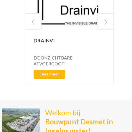
DRAINVI
IMP
SC
DE ONZICHTBARE
Scho
AFVOERGOOT!
wate
Lees meer
L
Welkom bij
Bouwpunt Desmet in
Ingelmunster!