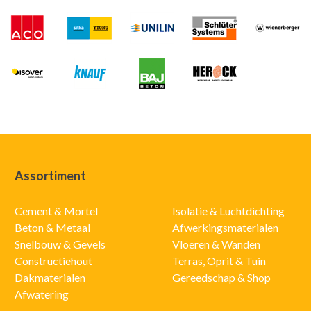
Assortiment
Cement & Mortel
Isolatie & Luchtdichting
Beton & Metaal
Afwerkingsmaterialen
Snelbouw & Gevels
Vloeren & Wanden
Constructiehout
Terras, Oprit & Tuin
Dakmaterialen
Gereedschap & Shop
Afwatering