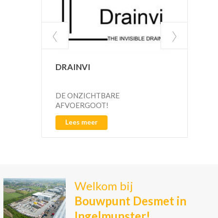
DRAINVI
IMP
SC
DE ONZICHTBARE
Scho
AFVOERGOOT!
wate
Lees meer
L
Welkom bij
Bouwpunt Desmet in
Ingelmunster!