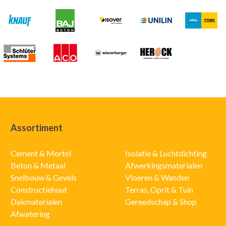
Assortiment
Cement & Mortel
Isolatie & Luchtdichting
Beton & Metaal
Afwerkingsmaterialen
Snelbouw & Gevels
Vloeren & Wanden
Constructiehout
Terras, Oprit & Tuin
Dakmaterialen
Gereedschap & Shop
Afwatering