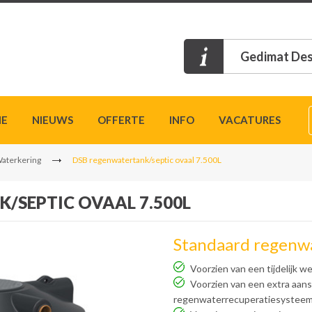
Gedimat Des
IE
NIEUWS
OFFERTE
INFO
VACATURES
Waterkering
DSB regenwatertank/septic ovaal 7.500L
/SEPTIC OVAAL 7.500L
Standaard regenwa
Voorzien van een tijdelijk w
Voorzien van een extra aan
regenwaterrecuperatiesystee