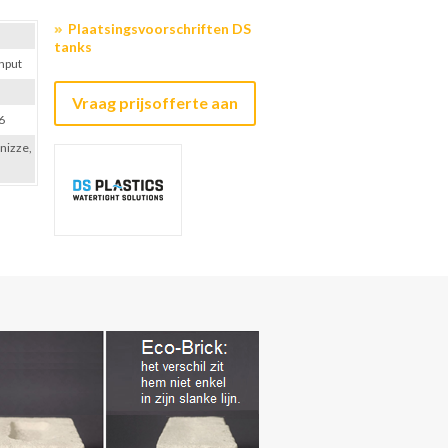
Plaatsingsvoorschriften DS
tanks
nput
Vraag prijsofferte aan
6
onizze,