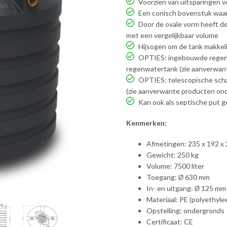
Voorzien van uitsparingen v
Een conisch bovenstuk waar
Door de ovale vorm heeft d
met een vergelijkbaar volume
Hijsogen om de tank makkeli
OPTIES: ingebouwde regenw
regenwatertank (zie aanverwan
OPTIES: telescopische sch
(zie aanverwante producten on
Kan ook als septische put g
Kenmerken:
Afmetingen: 235 x 192 x
Gewicht: 250 kg
Volume: 7500 liter
Toegang:
630 mm
Ø
In- en uitgang:
125 mm
Ø
Materiaal: PE (polyethyle
Opstelling: ondergronds
Certificaat: CE