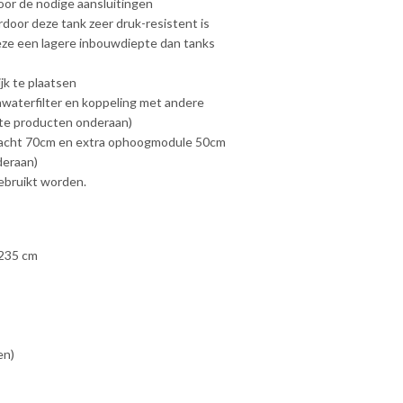
oor de nodige aansluitingen
door deze tank zeer druk-resistent is
eze een lagere inbouwdiepte dan tanks
jk te plaatsen
aterfilter en koppeling met andere
te producten onderaan)
acht 70cm en extra ophoogmodule 50cm
deraan)
ebruikt worden.
 235 cm
en)