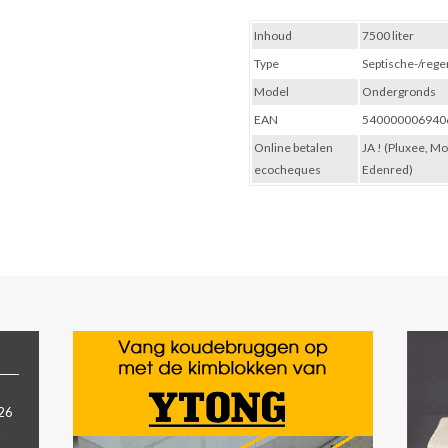
Inhoud
7500 liter
Type
Septische-/rege
Model
Ondergronds
EAN
540000006940
Online betalen
JA ! (Pluxee, M
ecocheques
Edenred)
026
.