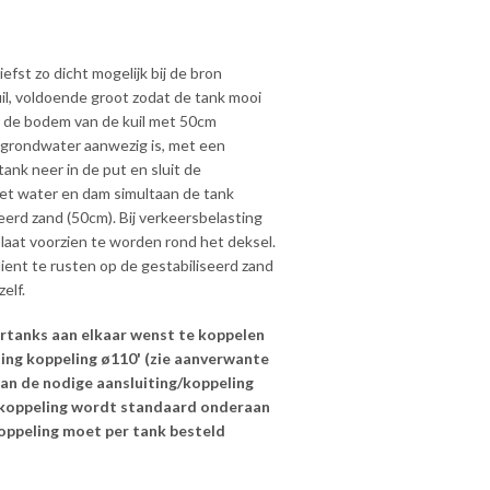
fst zo dicht mogelijk bij de bron
uil, voldoende groot zodat de tank mooi
 de bodem van de kuil met 50cm
er grondwater aanwezig is, met een
ank neer in de put en sluit de
met water en dam simultaan de tank
erd zand (50cm). Bij verkeersbelasting
aat voorzien te worden rond het deksel.
ient te rusten op de gestabiliseerd zand
elf.
rtanks aan elkaar wenst te koppelen
ting koppeling ø110' (zie aanverwante
dan de nodige aansluiting/koppeling
 koppeling wordt standaard onderaan
koppeling moet per tank besteld