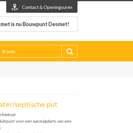
Contact & Openingsuren
met is nu Bouwpunt Desmet!
ter/septische put
erfdeksel
sluitpunt voor een aanzuigdarm van een
m