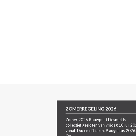
ZOMERREGELING 2026
Zomer 2026 Bouwpunt Desmet is
collectief gesloten van vrijdag 18 juli 2
vanaf 16u en dit t.e.m. 9 augustus 2026