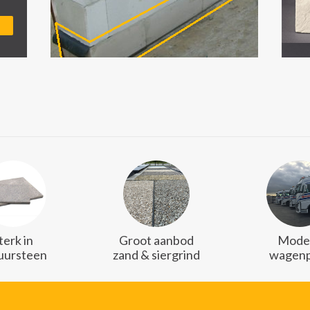
terk in
Groot aanbod
Mode
uursteen
zand & siergrind
wagenp