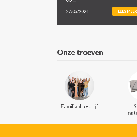
Op ...
27/05/2026
LEES MEER
Onze troeven
Familiaal bedrijf
S
nat