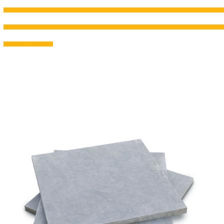
---------------------------------------------------------------------------------------------------------------------------------------------------
---------------------------------------------------------------------------------------------------------------------------------------------------
---------------------------------