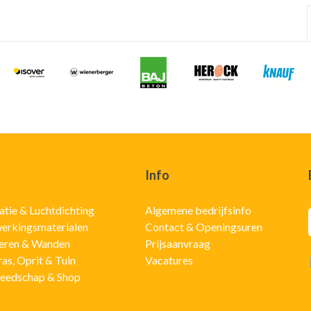
Info
latie & Luchtdichting
Algemene bedrijfsinfo
erkingsmaterialen
Contact & Openingsuren
eren & Wanden
Prijsaanvraag
ras, Oprit & Tuin
Vacatures
eedschap & Shop