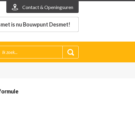
Contact & Openingsuren
met is nu Bouwpunt Desmet!
formule