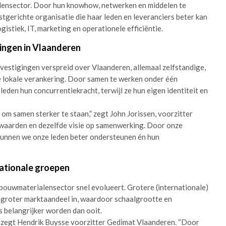
lensector. Door hun knowhow, netwerken en middelen te
tgerichte organisatie die haar leden en leveranciers beter kan
istiek, IT, marketing en operationele efficiëntie.
gingen in Vlaanderen
vestigingen verspreid over Vlaanderen, allemaal zelfstandige,
e lokale verankering. Door samen te werken onder één
eden hun concurrentiekracht, terwijl ze hun eigen identiteit en
om samen sterker te staan,” zegt John Jorissen, voorzitter
waarden en dezelfde visie op samenwerking. Door onze
kunnen we onze leden beter ondersteunen én hun
ationale groepen
bouwmaterialensector snel evolueert. Grotere (internationale)
groter marktaandeel in, waardoor schaalgrootte en
 belangrijker worden dan ooit.
,” zegt Hendrik Buysse voorzitter Gedimat Vlaanderen. “Door