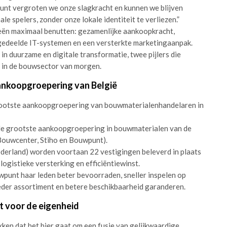
nt vergroten we onze slagkracht en kunnen we blijven
e spelers, zonder onze lokale identiteit te verliezen.”
eën maximaal benutten: gezamenlijke aankoopkracht,
 gedeelde IT-systemen en een versterkte marketingaanpak.
n duurzame en digitale transformatie, twee pijlers die
en in de bouwsector van morgen.
nkoopgroepering van België
ootste aankoopgroepering van bouwmaterialenhandelaren in
 de grootste aankoopgroepering in bouwmaterialen van de
(Bouwcenter, Stiho en Bouwpunt).
Nederland) worden voortaan 22 vestigingen beleverd in plaats
logistieke versterking en efficiëntiewinst.
punt haar leden beter bevoorraden, sneller inspelen op
eder assortiment en betere beschikbaarheid garanderen.
t voor de eigenheid
ukken dat het hier gaat om een fusie van gelijkwaardige