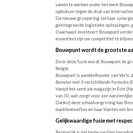
samen te werken onder het merk Bouwpu
opboksen tegen de druk van international
De nieuwe groepering zal haar synergi
geïntegreerde logistieke oplossingen,
Daarnaast investeert Bouwpunt verder i
essentieel zijn om competitief te blijv
Bouwpunt wordt de grootste aa
Door deze fusie wordt Bouwpunt de gr
België.
Bouwpunt is aandeelhouder van Veris,
Benelux met 3 verschillende formules 
Vanuit het centrale magazijn in Echt (
van 10, wat zorgt voor een aanzienlijke 
Dankzij deze schaalvergroting kan Bouw
marktbehoeften en haar klanten een br
Gelijkwaardige fusie met respec
Belangrijk is dat beide partijen benadr