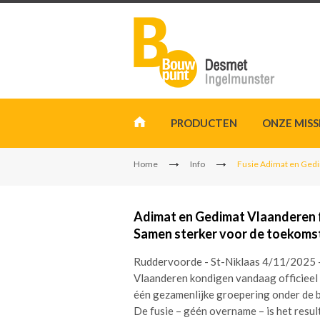
PRODUCTEN
ONZE MISS
Home
Info
Fusie Adimat en Ged
Adimat en Gedimat Vlaanderen 
Samen sterker voor de toekomst
Ruddervoorde - St-Niklaas 4/11/2025
Vlaanderen kondigen vandaag officieel 
één gezamenlijke groepering onder de
De fusie – géén overname – is het res