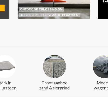
terk in
Groot aanbod
Mode
uursteen
zand & siergrind
wagenp