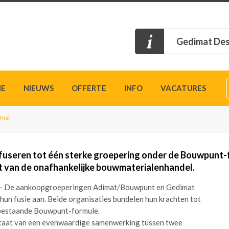
Gedimat Des
IE
NIEUWS
OFFERTE
INFO
VACATURES
imat
fuseren tot één sterke groepering onder de Bouwpunt-
 van de onafhankelijke bouwmaterialenhandel.
 – De aankoopgroeperingen Adimat/Bouwpunt en Gedimat
hun fusie aan. Beide organisaties bundelen hun krachten tot
 bestaande Bouwpunt-formule.
ultaat van een evenwaardige samenwerking tussen twee