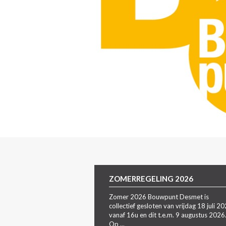
ZOMERREGELING 2026
Zomer 2026 Bouwpunt Desmet is
collectief gesloten van vrijdag 18 juli 2
vanaf 16u en dit t.e.m. 9 augustus 2026
Op ...