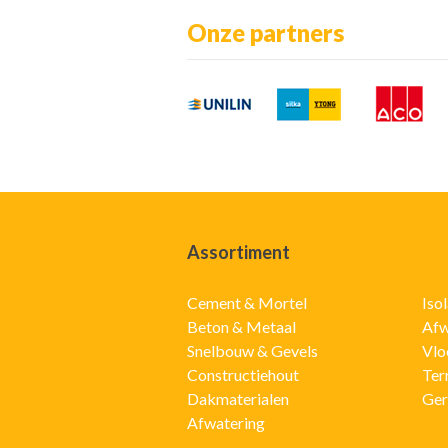
Onze partners
Assortiment
Cement & Mortel
Iso
Beton & Metaal
Afw
Snelbouw & Gevels
Vlo
Constructiehout
Ter
Dakmaterialen
Ger
Afwatering