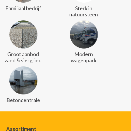
Familiaal bedrijf
Sterk in
natuursteen
Groot aanbod
Modern
zand & siergrind
wagenpark
Betoncentrale
Assortiment