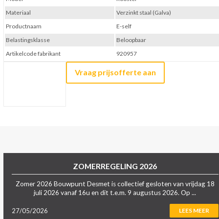
Materiaal
Verzinkt staal (Galva)
Productnaam
E-self
Belastingsklasse
Beloopbaar
Artikelcode fabrikant
920957
Vraag prijsofferte aan
ZOMERREGELING 2026
Zomer 2026 Bouwpunt Desmet is collectief gesloten van vrijdag 18
juli 2026 vanaf 16u en dit t.e.m. 9 augustus 2026. Op ...
27/05/2026
LEES MEER