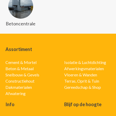
Betoncentrale
Assortiment
Cement & Mortel
Isolatie & Luchtdichting
Beton & Metaal
Afwerkingsmaterialen
Snelbouw & Gevels
Vloeren & Wanden
Constructiehout
Terras, Oprit & Tuin
Dakmaterialen
Gereedschap & Shop
Afwatering
Info
Blijf op de hoogte