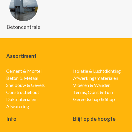
Betoncentrale
Assortiment
Cement & Mortel
Isolatie & Luchtdichting
Beton & Metaal
Afwerkingsmaterialen
Snelbouw & Gevels
Vloeren & Wanden
Constructiehout
Terras, Oprit & Tuin
Dakmaterialen
Gereedschap & Shop
Afwatering
Info
Blijf op de hoogte