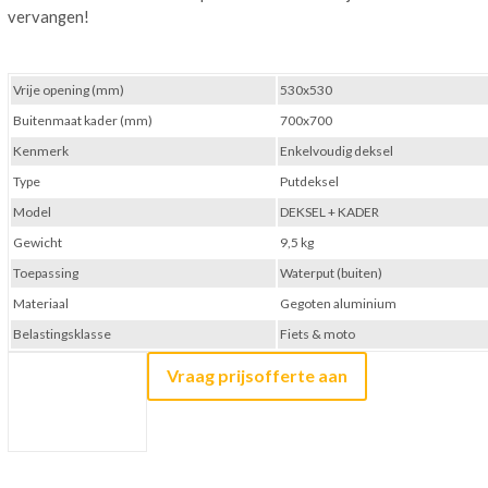
vervangen!
Vrije opening (mm)
530x530
Buitenmaat kader (mm)
700x700
Kenmerk
Enkelvoudig deksel
Type
Putdeksel
Model
DEKSEL + KADER
Gewicht
9,5 kg
Toepassing
Waterput (buiten)
Materiaal
Gegoten aluminium
Belastingsklasse
Fiets & moto
Vraag prijsofferte aan