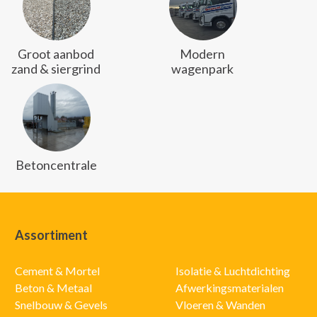
Groot aanbod
Modern
zand & siergrind
wagenpark
Betoncentrale
Assortiment
Cement & Mortel
Isolatie & Luchtdichting
Beton & Metaal
Afwerkingsmaterialen
Snelbouw & Gevels
Vloeren & Wanden