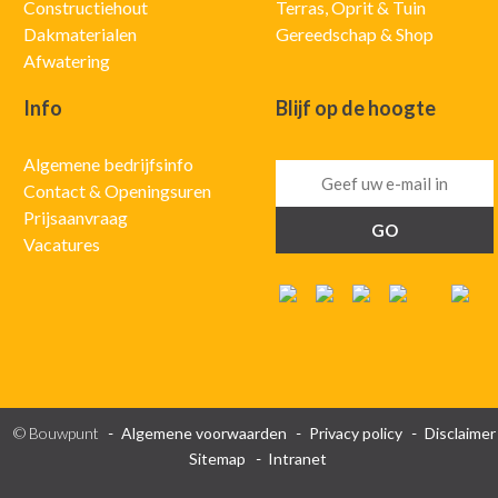
Constructiehout
Terras, Oprit & Tuin
Dakmaterialen
Gereedschap & Shop
Afwatering
Info
Blijf op de hoogte
Algemene bedrijfsinfo
Contact & Openingsuren
Prijsaanvraag
Vacatures
© Bouwpunt
Algemene voorwaarden
Privacy policy
Disclaimer
Sitemap
Intranet