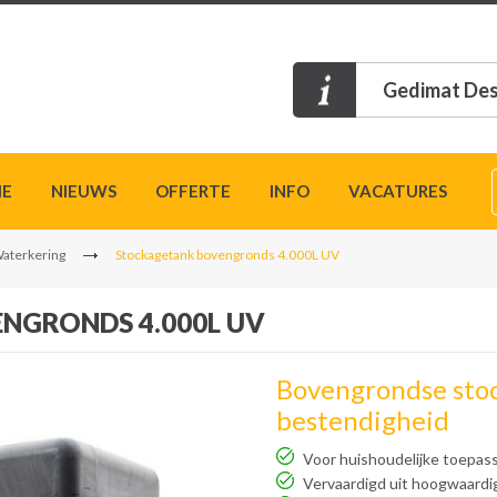
Gedimat Des
IE
NIEUWS
OFFERTE
INFO
VACATURES
Waterkering
Stockagetank bovengronds 4.000L UV
NGRONDS 4.000L UV
Bovengrondse sto
bestendigheid
Voor huishoudelijke toepas
Vervaardigd uit hoogwaardi