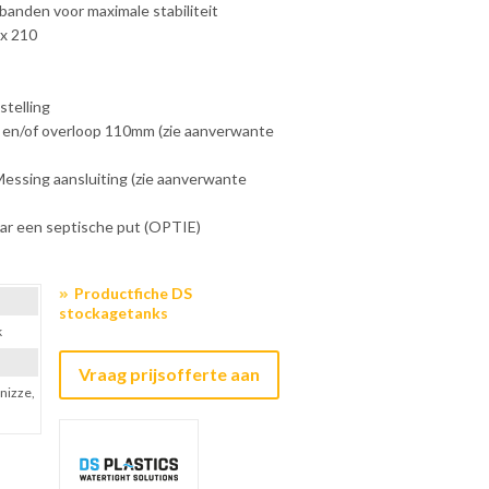
lbanden voor maximale stabiliteit
 x 210
stelling
 en/of overloop 110mm (zie aanverwante
ssing aansluiting (zie aanverwante
r een septische put (OPTIE)
Productfiche DS
stockagetanks
k
Vraag prijsofferte aan
onizze,