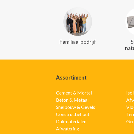
Familiaal bedrijf
S
nat
Assortiment
Cement & Mortel
Iso
Beton & Metaal
Afw
Snelbouw & Gevels
Vlo
Constructiehout
Ter
Dakmaterialen
Ger
Afwatering