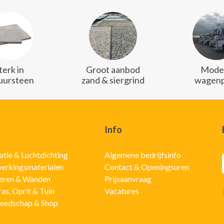
terk in
Groot aanbod
Mode
uursteen
zand & siergrind
wagenp
Info
latie & Luchtdichting
Algemene bedrijfsinfo
erkingsmaterialen
Contact & Openingsuren
eren & Wanden
Prijsaanvraag
ras, Oprit & Tuin
Vacatures
eedschap & Shop