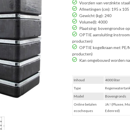
Voorzien van verzinkte staa
Afmetingen (cm): 195 x 105
Gewicht (kg): 240
Volume(l): 4000
Plaatsing: bovengrondse op
OPTIE aansluiting instroom
producten)
OPTIE kogelkraan met PE/Me
producten)
Kan omgebouwd worden naa
Inhoud
4000 liter
Type
Regenwatertan
Model
Bovengronds
Online betalen
JA ! (Pluxee, M
ecocheques
Edenred)