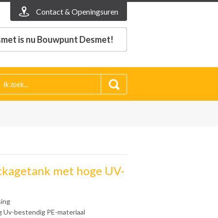
Contact & Openingsuren
met is nu Bouwpunt Desmet!
ckagetank met hoge UV-
sing
g Uv-bestendig PE-materiaal