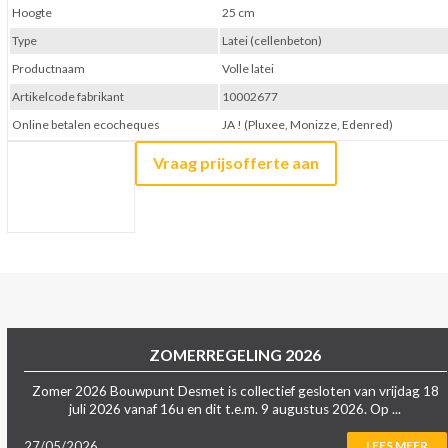
Hoogte
25 cm
Type
Latei (cellenbeton)
Productnaam
Volle latei
Artikelcode fabrikant
10002677
Online betalen ecocheques
JA ! (Pluxee, Monizze, Edenred)
Vraag prijsofferte aan
ZOMERREGELING 2026
Zomer 2026 Bouwpunt Desmet is collectief gesloten van vrijdag 18
juli 2026 vanaf 16u en dit t.e.m. 9 augustus 2026. Op ...
27/05/2026
LEES MEER