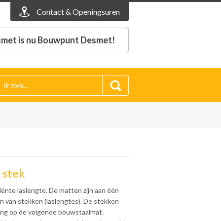
Contact & Openingsuren
met is nu Bouwpunt Desmet!
 stek
ënte laslengte. De matten zijn aan één
en van stekken (laslengtes). De stekken
ing op de volgende bouwstaalmat.