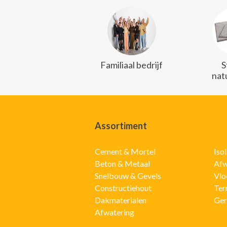
Familiaal bedrijf
S
nat
Assortiment
Cement & Mortel
Iso
Beton & Metaal
Afw
Snelbouw & Gevels
Vlo
Constructiehout
Ter
Dakmaterialen
Ger
Afwatering