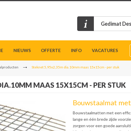
Gedimat Des
IE
NIEUWS
OFFERTE
INFO
VACATURES
alproducten
Steknet 5,95x2,35m dia.10mm maas 15x15cm - per stuk
DIA.10MM MAAS 15X15CM - PER STUK
Bouwstaalmat met
Bouwstaalmatten met een effici
lange en één brede zijde voorzi
zorgen voor een goede aansluit