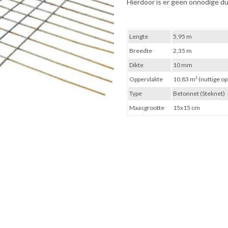
Hierdoor is er geen onnodige du
Lengte
5,95 m
Breedte
2,35 m
Dikte
10 mm
Oppervlakte
10,83 m² (nuttige op
Type
Betonnet (Steknet)
Maasgrootte
15x15 cm