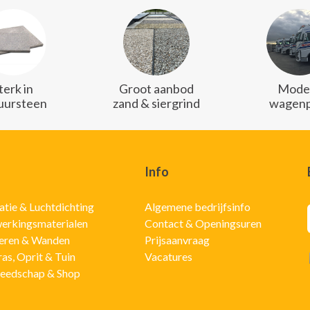
terk in
Groot aanbod
Mode
uursteen
zand & siergrind
wagenp
Info
latie & Luchtdichting
Algemene bedrijfsinfo
erkingsmaterialen
Contact & Openingsuren
eren & Wanden
Prijsaanvraag
ras, Oprit & Tuin
Vacatures
eedschap & Shop