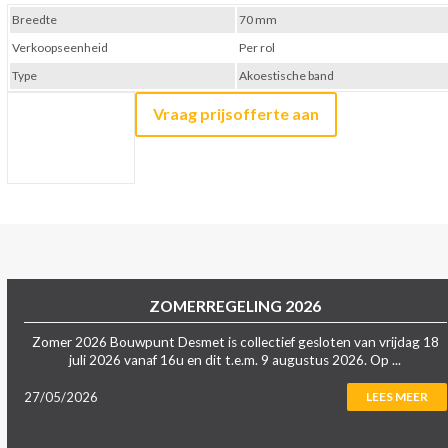
Breedte
70 mm
Verkoopseenheid
Per rol
Type
Akoestische band
Vraag prijsofferte aan
ZOMERREGELING 2026
Zomer 2026 Bouwpunt Desmet is collectief gesloten van vrijdag 18
juli 2026 vanaf 16u en dit t.e.m. 9 augustus 2026. Op ...
27/05/2026
LEES MEER