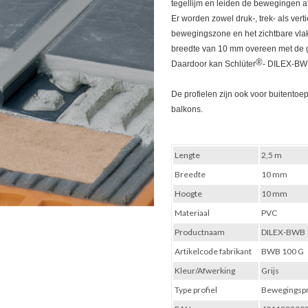
tegellijm en leiden de bewegingen 
Er worden zowel druk-, trek- als ve
bewegingszone en het zichtbare vlak 
breedte van 10 mm overeen met de
®
Daardoor kan Schlüter
- DILEX-BWB
De profielen zijn ook voor buitentoep
balkons.
Lengte
2,5 m
Breedte
10 mm
Hoogte
10 mm
Materiaal
PVC
Productnaam
DILEX-BWB
Artikelcode fabrikant
BWB 100 G
Kleur/Afwerking
Grijs
Type profiel
Bewegingspr