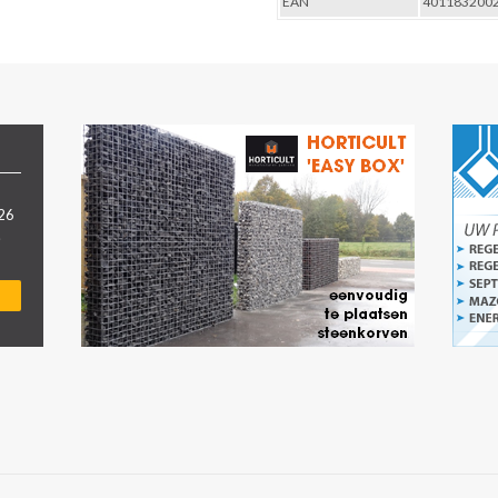
EAN
401183200
026
.