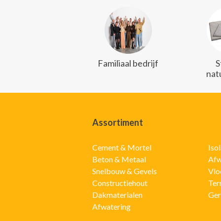
Familiaal bedrijf
S
nat
Assortiment
Cement & Mortel
Iso
Beton & Metaal
Afw
Snelbouw & Gevels
Vlo
Constructiehout
Ter
Dakmaterialen
Ger
Afwatering