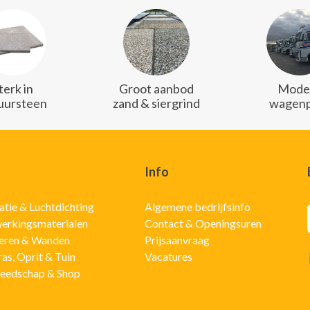
terk in
Groot aanbod
Mode
uursteen
zand & siergrind
wagenp
Info
latie & Luchtdichting
Algemene bedrijfsinfo
erkingsmaterialen
Contact & Openingsuren
eren & Wanden
Prijsaanvraag
ras, Oprit & Tuin
Vacatures
eedschap & Shop