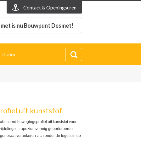
Contact & Openingsuren
met is nu Bouwpunt Desmet!
fiel uit kunststof
briceerd bewegingsprofiel uit kunststof voor
zijdelingse trapeziumvormig geperforeerde
generaat verankeren zich onder de tegels in de