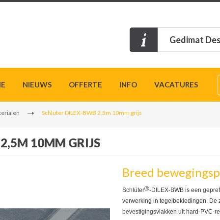
Gedimat Des
IE
NIEUWS
OFFERTE
INFO
VACATURES
erialen
Schluter DILEX-BWB 2,5m 10mm grijs
2,5M 10MM GRIJS
Breed bewegingspro
®
Schlüter
-DILEX-BWB is een geprefa
verwerking in tegelbekledingen. De 
bevestigingsvlakken uit hard-PVC-re