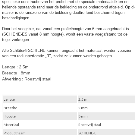
specifieke constructie van het profiel met de speciale materiaaldikten en
hellende opstaande rand naar de bekleding en de ondergrond afgeleid. Op di
manier is de randzone van de bekleding doeltreffend beschermd tegen
beschadigingen.
Door het voegribje, dat vanaf een profielhoogte van 6 mm aangebracht is
(SCHIENE-ES vanaf 8 mm hoogte), wordt een vaste voegafstand tot de
tegel verkregen.
Alle Schlüter
-SCHIENE kunnen, ongeacht het materiaal, worden voorzien
®
van een radiusperforatie „R’’, zodat ze kunnen worden gebogen.
Lengte
: 2,5m
Breedte
: 8mm
Afwerking
: Roestvrij staal
Lengte
2,5 m
Breedte
2 mm
Hoogte
8 mm
Materiaal
Roestvrij staal
Productnaam
SCHIENE-E