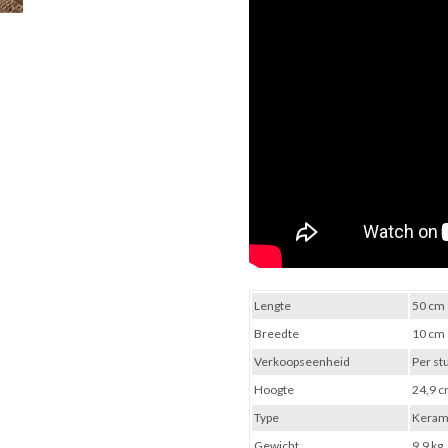
Lengte
50 cm
Breedte
10 cm
Verkoopseenheid
Per st
Hoogte
24,9 
Type
Keram
Gewicht
9,9 kg