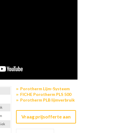
Porotherm Lijm-Systeem
FICHE Porotherm PLS 500
Porotherm PLB lijmverbruik
uk
cm
Vraag prijsofferte aan
iek