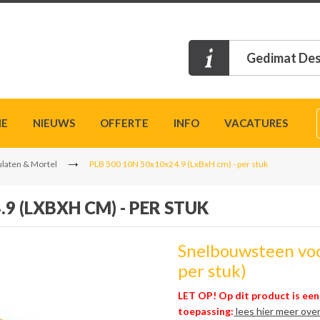
Gedimat Des
IE
NIEUWS
OFFERTE
INFO
VACATURES
laten & Mortel
PLB 500 10N 50x10x24.9 (LxBxH cm) - per stuk
.9 (LXBXH CM) - PER STUK
Snelbouwsteen voor v
per stuk)
LET OP! Op dit product is een
toepassing:
lees hier meer ove