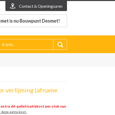
Contact & Openingsuren
met is nu Bouwpunt Desmet!
erlijming​​​​​​ (afname
 extra dé-palletisatiekost per stuk van
r deze extra kost
.