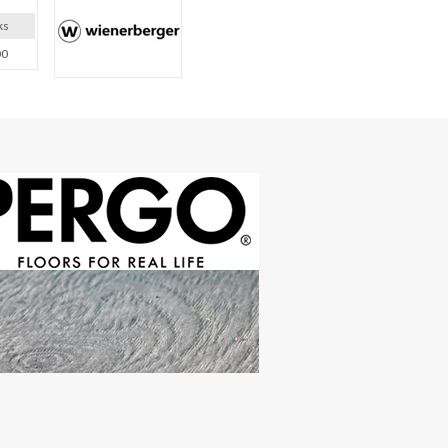
ks
00