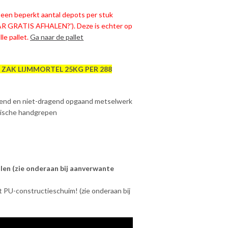
in een beperkt aantal depots per stuk
AAR GRATIS AFHALEN?'). Deze is echter op
le pallet.
Ga naar de pallet
1 ZAK
LIJMMORTEL
25KG
PER 288
gend en niet-dragend opgaand metselwerk
mische handgrepen
llen (zie onderaan bij aanverwante
 PU-constructieschuim! (zie onderaan bij