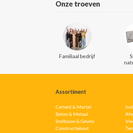
Onze troeven
Familiaal bedrijf
S
nat
Assortiment
Cement & Mortel
Iso
Beton & Metaal
Afw
Snelbouw & Gevels
Vlo
Constructiehout
Ter