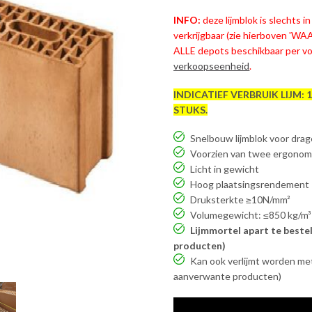
INFO:
deze lijmblok is slechts 
verkrijgbaar (zie hierboven 'W
ALLE depots beschikbaar per vol
verkoopseenheid
.
INDICATIEF VERBRUIK LIJM: 
STUKS.
Snelbouw lijmblok voor dra
Voorzien van twee ergono
Licht in gewicht
Hoog plaatsingsrendement
Druksterkte ≥10N/mm²
Volumegewicht: ≤850 kg/m³
Lijmmortel apart te beste
producten)
Kan ook verlijmt worden met
aanverwante producten)