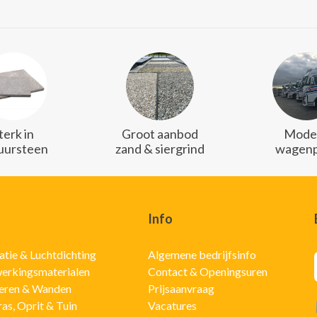
terk in
Groot aanbod
Mode
uursteen
zand & siergrind
wagenp
Info
latie & Luchtdichting
Algemene bedrijfsinfo
erkingsmaterialen
Contact & Openingsuren
eren & Wanden
Prijsaanvraag
ras, Oprit & Tuin
Vacatures