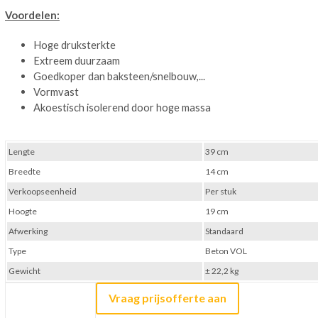
Voordelen:
Hoge druksterkte
Extreem duurzaam
Goedkoper dan baksteen/snelbouw,...
Vormvast
Akoestisch isolerend door hoge massa
Lengte
39 cm
Breedte
14 cm
Verkoopseenheid
Per stuk
Hoogte
19 cm
Afwerking
Standaard
Type
Beton VOL
Gewicht
± 22,2 kg
Vraag prijsofferte aan