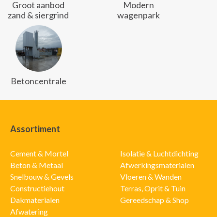
Groot aanbod
Modern
zand & siergrind
wagenpark
Betoncentrale
Assortiment
Cement & Mortel
Isolatie & Luchtdichting
Beton & Metaal
Afwerkingsmaterialen
Snelbouw & Gevels
Vloeren & Wanden
Constructiehout
Terras, Oprit & Tuin
Dakmaterialen
Gereedschap & Shop
Afwatering