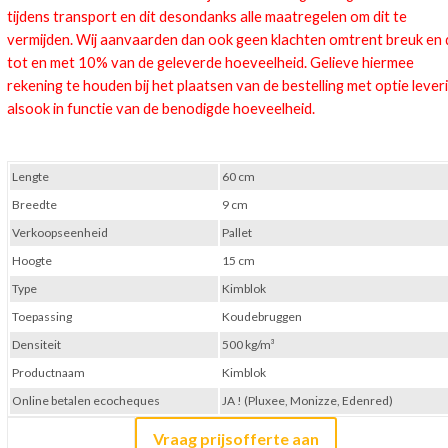
tijdens transport en dit desondanks alle maatregelen om dit te
vermijden. Wij aanvaarden dan ook geen klachten omtrent breuk en 
tot en met 10% van de geleverde hoeveelheid. Gelieve hiermee
rekening te houden bij het plaatsen van de bestelling met optie lever
alsook in functie van de benodigde hoeveelheid.
Lengte
60 cm
Breedte
9 cm
Verkoopseenheid
Pallet
Hoogte
15 cm
Type
Kimblok
Toepassing
Koudebruggen
Densiteit
500 kg/m³
Productnaam
Kimblok
Online betalen ecocheques
JA ! (Pluxee, Monizze, Edenred)
Vraag prijsofferte aan