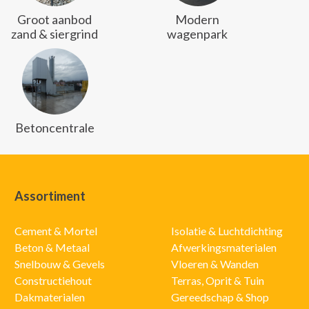
Groot aanbod
Modern
zand & siergrind
wagenpark
Betoncentrale
Assortiment
Cement & Mortel
Isolatie & Luchtdichting
Beton & Metaal
Afwerkingsmaterialen
Snelbouw & Gevels
Vloeren & Wanden
Constructiehout
Terras, Oprit & Tuin
Dakmaterialen
Gereedschap & Shop