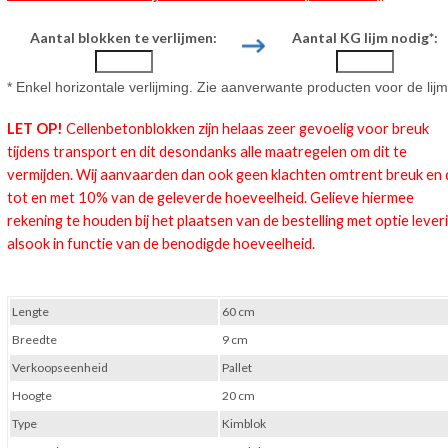
Aantal blokken te verlijmen:
Aantal KG lijm nodig*:
* Enkel horizontale verlijming. Z
ie aanverwante producten voor de lijm
LET OP!
Cellenbetonblokken zijn helaas zeer gevoelig voor breuk
tijdens transport en dit desondanks alle maatregelen om dit te
vermijden. Wij aanvaarden dan ook geen klachten omtrent breuk en 
tot en met 10% van de geleverde hoeveelheid. Gelieve hiermee
rekening te houden bij het plaatsen van de bestelling met optie lever
alsook in functie van de benodigde hoeveelheid.
Lengte
60 cm
Breedte
9 cm
Verkoopseenheid
Pallet
Hoogte
20 cm
Type
Kimblok