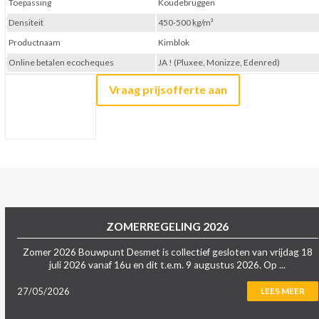
Toepassing
Koudebruggen
Densiteit
450-500 kg/m³
Productnaam
Kimblok
Online betalen ecocheques
JA ! (Pluxee, Monizze, Edenred)
Vraag prijsofferte aan
ZOMERREGELING 2026
Zomer 2026 Bouwpunt Desmet is collectief gesloten van vrijdag 18
juli 2026 vanaf 16u en dit t.e.m. 9 augustus 2026. Op ...
27/05/2026
LEES MEER