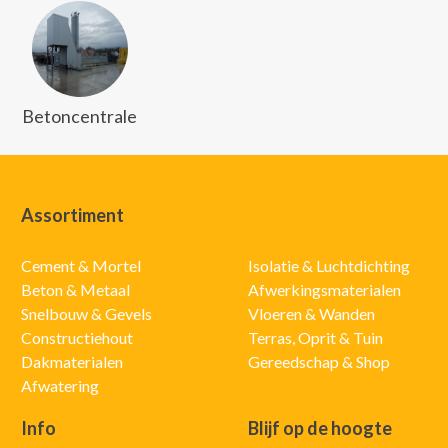
Betoncentrale
Assortiment
Cement & Mortel
Isolatie & Luchtdichting
Beton & Metaal
Afwerkingsmaterialen
Snelbouw & Gevels
Vloeren & Wanden
Constructiehout
Terras, Oprit & Tuin
Dakmaterialen
Gereedschap & Shop
Afwatering
Info
Blijf op de hoogte