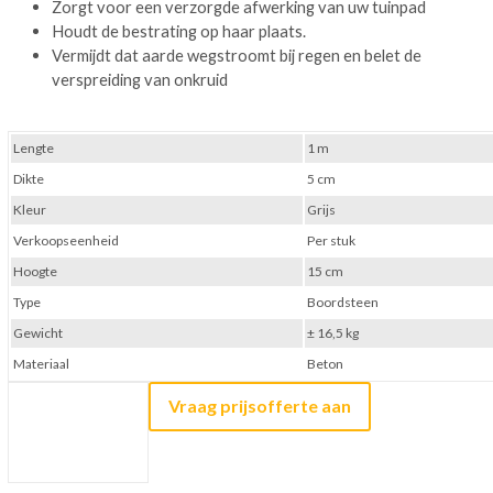
Zorgt voor een verzorgde afwerking van uw tuinpad
Houdt de bestrating op haar plaats.
Vermijdt dat aarde wegstroomt bij regen en belet de
verspreiding van onkruid
Lengte
1 m
Dikte
5 cm
Kleur
Grijs
Verkoopseenheid
Per stuk
Hoogte
15 cm
Type
Boordsteen
Gewicht
± 16,5 kg
Materiaal
Beton
Vraag prijsofferte aan