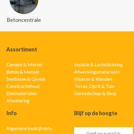
Betoncentrale
Assortiment
Cement & Mortel
Isolatie & Luchtdichting
Beton & Metaal
Afwerkingsmaterialen
Snelbouw & Gevels
Vloeren & Wanden
Constructiehout
Terras, Oprit & Tuin
Dakmaterialen
Gereedschap & Shop
Afwatering
Info
Blijf op de hoogte
Algemene bedrijfsinfo