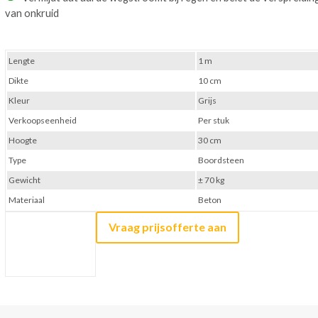
van onkruid
Lengte
1 m
Dikte
10 cm
Kleur
Grijs
Verkoopseenheid
Per stuk
Hoogte
30 cm
Type
Boordsteen
Gewicht
± 70 kg
Materiaal
Beton
Vraag prijsofferte aan