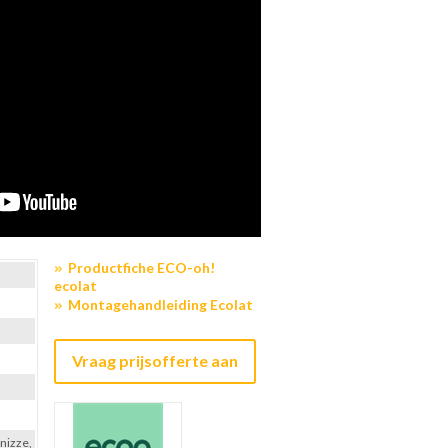
Productfiche ECO-oh!
ecolat
Montagehandleiding Ecolat
Vraag prijsofferte aan
onizze,