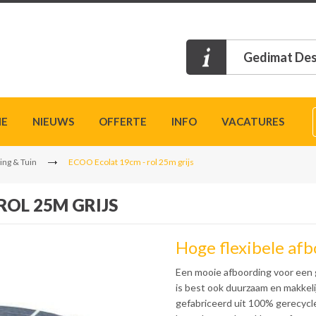
Gedimat Des
IE
NIEUWS
OFFERTE
INFO
VACATURES
ing & Tuin
ECOO Ecolat 19cm - rol 25m grijs
ROL 25M GRIJS
Hoge flexibele afb
Een mooie afboording voor een g
is best ook duurzaam en makkelij
gefabriceerd uit 100% gerecycl