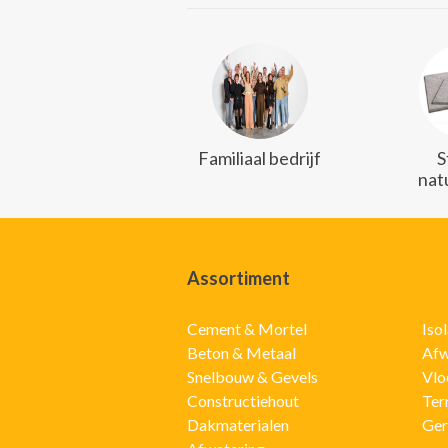
Familiaal bedrijf
S
nat
Assortiment
Cement & Mortel
Iso
Beton & Metaal
Afw
Snelbouw & Gevels
Vlo
Constructiehout
Ter
Dakmaterialen
Ger