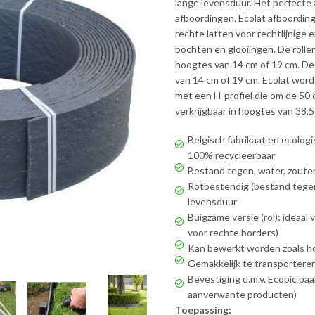
lange levensduur. Het perfecte 
afboordingen. Ecolat afboording 
rechte latten voor rechtlijnige 
bochten en glooiingen. De roll
hoogtes van 14 cm of 19 cm. De 
van 14 cm of 19 cm. Ecolat wordt
met een H-profiel die om de 50 
verkrijgbaar in hoogtes van 38,5
Belgisch fabrikaat en ecolog
100% recycleerbaar
Bestand tegen, water, zoute
Rotbestendig (bestand tegen 
levensduur
Buigzame versie (rol); ideaa
voor rechte borders)
Kan bewerkt worden zoals ho
Gemakkelijk te transporteren 
Bevestiging d.m.v. Ecopic paal
aanverwante producten)
Toepassing: