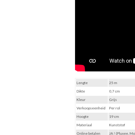
Lengte
25 m
Dikte
0,7 cm
Kleur
Grijs
Verkoopseenheid
Per rol
Hoogte
19 cm
Materiaal
Kunststof
Online betalen
JA ! (Pluxee, M