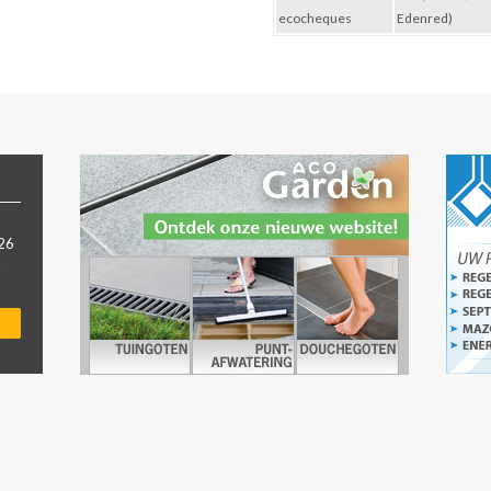
ecocheques
Edenred)
026
.