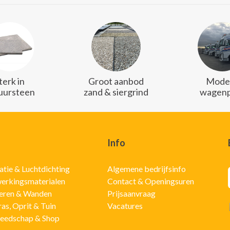
terk in
Groot aanbod
Mode
uursteen
zand & siergrind
wagenp
Info
latie & Luchtdichting
Algemene bedrijfsinfo
erkingsmaterialen
Contact & Openingsuren
eren & Wanden
Prijsaanvraag
ras, Oprit & Tuin
Vacatures
eedschap & Shop