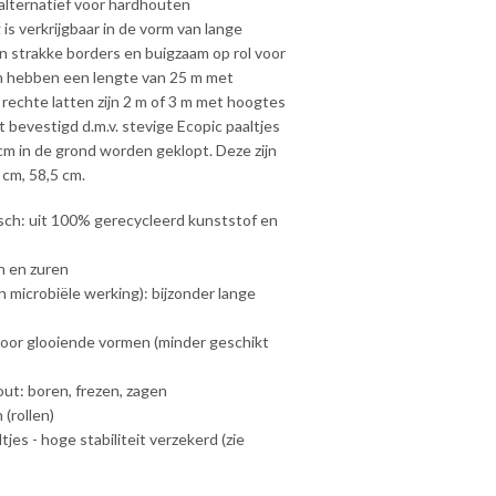
alternatief voor hardhouten
is verkrijgbaar in de vorm van lange
en strakke borders en buigzaam op rol voor
en hebben een lengte van 25 m met
rechte latten zijn 2 m of 3 m met hoogtes
 bevestigd d.m.v. stevige Ecopic paaltjes
cm in de grond worden geklopt. Deze zijn
 cm, 58,5 cm.
isch: uit 100% gerecycleerd kunststof en
n en zuren
microbiële werking): bijzonder lange
l voor glooiende vormen (minder geschikt
ut: boren, frezen, zagen
(rollen)
tjes - hoge stabiliteit verzekerd (zie