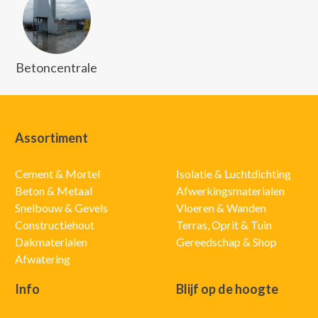
Betoncentrale
Assortiment
Cement & Mortel
Isolatie & Luchtdichting
Beton & Metaal
Afwerkingsmaterialen
Snelbouw & Gevels
Vloeren & Wanden
Constructiehout
Terras, Oprit & Tuin
Dakmaterialen
Gereedschap & Shop
Afwatering
Info
Blijf op de hoogte