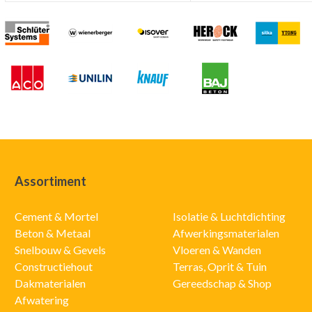
Assortiment
Cement & Mortel
Isolatie & Luchtdichting
Beton & Metaal
Afwerkingsmaterialen
Snelbouw & Gevels
Vloeren & Wanden
Constructiehout
Terras, Oprit & Tuin
Dakmaterialen
Gereedschap & Shop
Afwatering