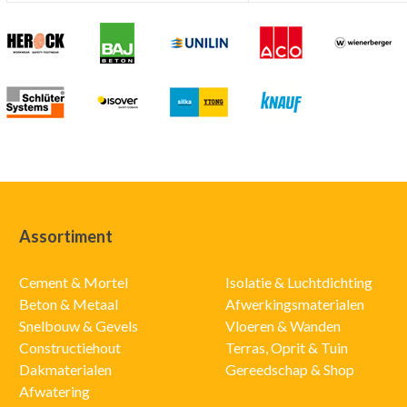
Assortiment
Cement & Mortel
Isolatie & Luchtdichting
Beton & Metaal
Afwerkingsmaterialen
Snelbouw & Gevels
Vloeren & Wanden
Constructiehout
Terras, Oprit & Tuin
Dakmaterialen
Gereedschap & Shop
Afwatering