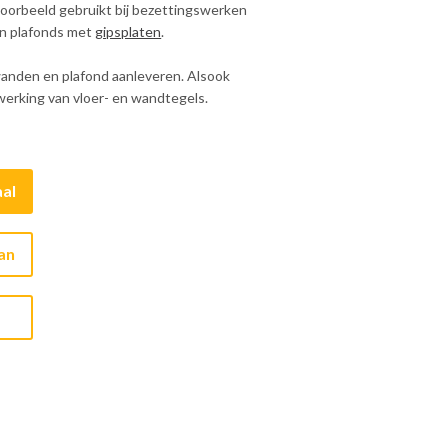
voorbeeld gebruikt bij bezettingswerken
en plafonds met
gipsplaten
.
wanden en plafond aanleveren. Alsook
fwerking van vloer- en wandtegels.
al
aan