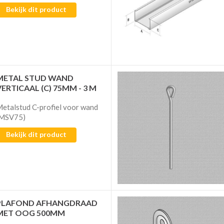
Bekijk dit product
METAL STUD WAND
VERTICAAL (C) 75MM - 3 M
etalstud C-profiel voor wand
(MSV75)
Bekijk dit product
PLAFOND AFHANGDRAAD
MET OOG 500MM