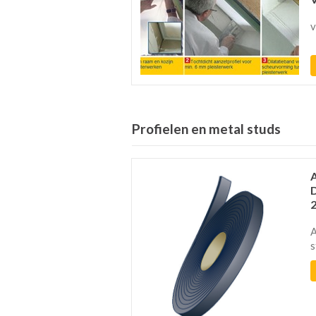
v
Profielen en metal studs
A
s