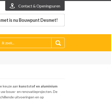
Contact & Openingsuren
met is nu Bouwpunt Desmet!
de keuze aan
kunststof en aluminium
 uw bouw- en renovatieprojecten. De
rschillende uitvoeringen en op