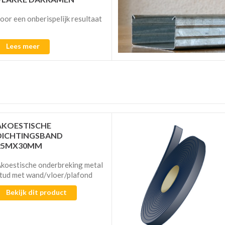
oor een onberispelijk resultaat
Lees meer
AKOESTISCHE
DICHTINGSBAND
25MX30MM
koestische onderbreking metal
tud met wand/vloer/plafond
Bekijk dit product