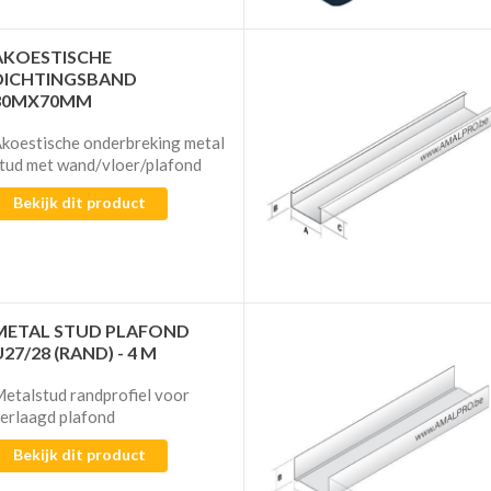
AKOESTISCHE
DICHTINGSBAND
30MX70MM
koestische onderbreking metal
tud met wand/vloer/plafond
Bekijk dit product
METAL STUD PLAFOND
27/28 (RAND) - 4 M
etalstud randprofiel voor
erlaagd plafond
Bekijk dit product