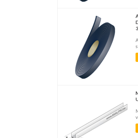
A
s
U
M
v