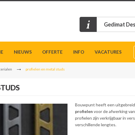
Gedimat Des
IE
NIEUWS
OFFERTE
INFO
VACATURES
erialen
profielen en metal studs
STUDS
Bouwpunt heeft een uitgebrei
profielen
voor de afwerking van
profielen zijn verkrijgbaar in ve
verschillende lengtes.