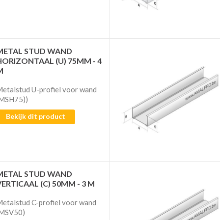
METAL STUD WAND
HORIZONTAAL (U) 75MM - 4
M
etalstud U-profiel voor wand
(MSH75))
Bekijk dit product
METAL STUD WAND
VERTICAAL (C) 50MM - 3 M
etalstud C-profiel voor wand
(MSV50)